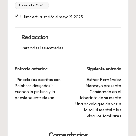
Etiquetas:
Alessandra Rossin
Última actualización el mayo 21, 2025
Redaccion
Ver todas las entradas
Navegación
Entrada anterior
Siguiente entrada
de
“Pinceladas escritas con
Esther Fernández
Palabras dibujadas”:
Moncayo presenta
entradas
cuando la pintura y la
Caminando en el
poesía se entrelazan.
laberinto de su mente
Una novela que da voz a
la salud mental y los
vínculos familiares
Comentarios