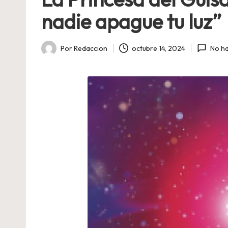
nadie apague tu luz”
Por
Redaccion
octubre 14, 2024
No h
Publicado
por