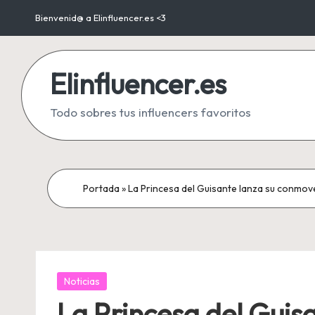
Bienvenid@ a Elinfluencer.es <3
Saltar
al
Elinfluencer.es
contenido
Todo sobres tus influencers favoritos
Portada
»
La Princesa del Guisante lanza su conmove
Publicada
Noticias
en
La Princesa del Guis