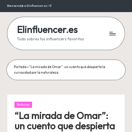
Bienvenid@ a Elinfluencer.es <3
Saltar
al
contenido
Elinfluencer.es
Todo sobres tus influencers favoritos
Portada
»
“La mirada de Omar”: un cuento que despierta la
curiosidad por la naturaleza.
Publicada
Noticias
en
“La mirada de Omar”:
un cuento que despierta