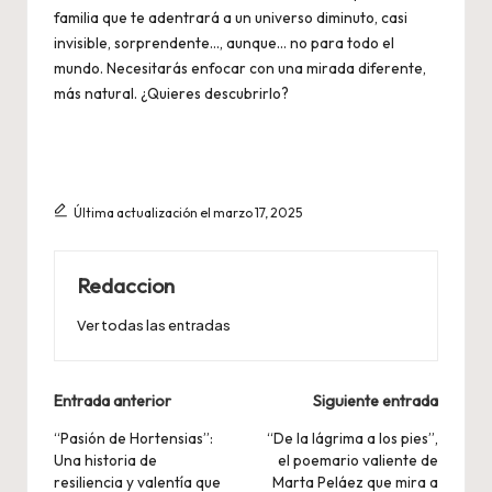
familia que te adentrará a un universo diminuto, casi
invisible, sorprendente…, aunque… no para todo el
mundo. Necesitarás enfocar con una mirada diferente,
más natural. ¿Quieres descubrirlo?
Última actualización el marzo 17, 2025
Redaccion
Ver todas las entradas
Navegación
Entrada anterior
Siguiente entrada
de
“Pasión de Hortensias”:
“De la lágrima a los pies”,
Una historia de
el poemario valiente de
entradas
resiliencia y valentía que
Marta Peláez que mira a