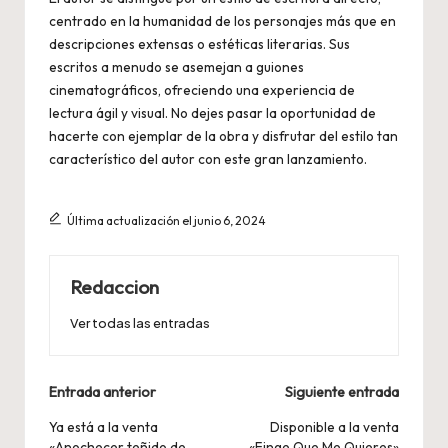
centrado en la humanidad de los personajes más que en
descripciones extensas o estéticas literarias. Sus
escritos a menudo se asemejan a guiones
cinematográficos, ofreciendo una experiencia de
lectura ágil y visual. No dejes pasar la oportunidad de
hacerte con ejemplar de la obra y disfrutar del estilo tan
característico del autor con este gran lanzamiento.
Última actualización el junio 6, 2024
Redaccion
Ver todas las entradas
Navegación
Entrada anterior
Siguiente entrada
de
Ya está a la venta
Disponible a la venta
«Anochecer teñido de
«Finge Que Me Quieres»