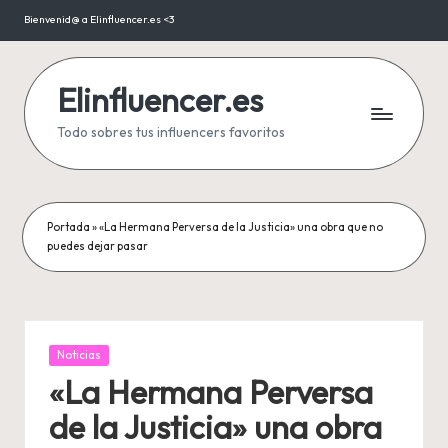
Bienvenid@ a Elinfluencer.es <3
Saltar
al
contenido
Elinfluencer.es
Todo sobres tus influencers favoritos
Portada
»
«La Hermana Perversa de la Justicia» una obra que no
puedes dejar pasar
Publicada
Noticias
en
«La Hermana Perversa
de la Justicia» una obra