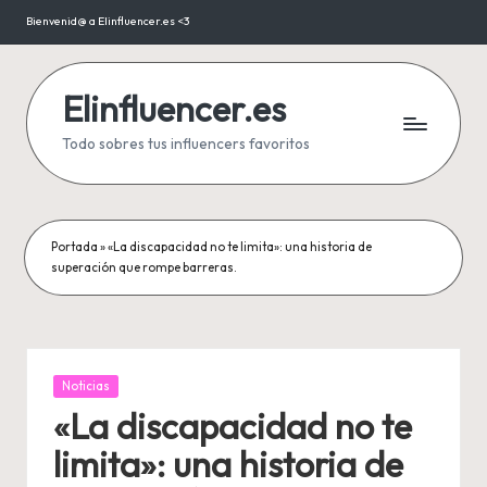
Bienvenid@ a Elinfluencer.es <3
Saltar
al
contenido
Elinfluencer.es
Todo sobres tus influencers favoritos
Portada
»
«La discapacidad no te limita»: una historia de
superación que rompe barreras.
Publicada
Noticias
en
«La discapacidad no te
limita»: una historia de