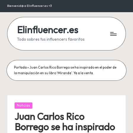
Bienvenid@ a Elinfluencer.es <3
Saltar
al
contenido
Elinfluencer.es
Todo sobres tus influencers favoritos
Portada
»
Juan Carlos Rico Borrego se ha inspirado en el poder de
la manipulación en su libro ‘Miranda’. Ya a la venta.
Publicada
Noticias
en
Juan Carlos Rico
Borrego se ha inspirado