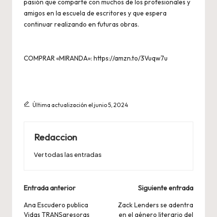
pasión que comparte con muchos de los profesionales y
amigos en la escuela de escritores y que espera
continuar realizando en futuras obras.
COMPRAR «MIRANDA»:
https://amzn.to/3Vuqw7u
Última actualización el junio 5, 2024
Redaccion
Ver todas las entradas
Navegación
Entrada anterior
Siguiente entrada
de
Ana Escudero publica
Zack Lenders se adentra
Vidas TRANSgresoras
en el género literario del