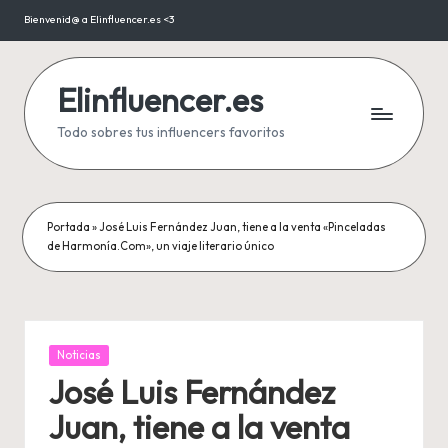
Bienvenid@ a Elinfluencer.es <3
Saltar
al
contenido
Elinfluencer.es
Todo sobres tus influencers favoritos
Portada
»
José Luis Fernández Juan, tiene a la venta «Pinceladas
de Harmonía.Com», un viaje literario único
Publicada
Noticias
en
José Luis Fernández
Juan, tiene a la venta