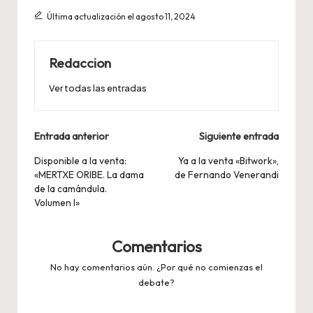
Última actualización el agosto 11, 2024
Redaccion
Ver todas las entradas
Navegación
Entrada anterior
Siguiente entrada
de
Disponible a la venta:
Ya a la venta «Bitwork»,
«MERTXE ORIBE. La dama
de Fernando Venerandi
entradas
de la camándula.
Volumen I»
Comentarios
No hay comentarios aún. ¿Por qué no comienzas el
debate?