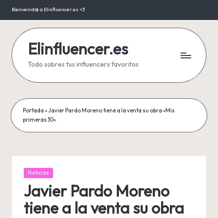
Bienvenid@ a Elinfluencer.es <3
Saltar
al
contenido
Elinfluencer.es
Todo sobres tus influencers favoritos
Portada
»
Javier Pardo Moreno tiene a la venta su obra «Mis
primeras 30»
Publicada
Noticias
en
Javier Pardo Moreno
tiene a la venta su obra