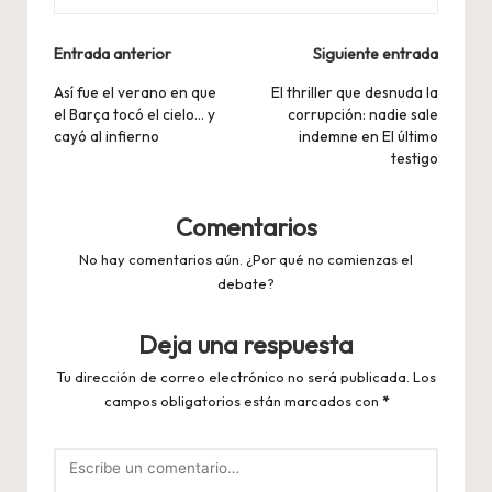
Navegación
Entrada anterior
Siguiente entrada
de
Así fue el verano en que
El thriller que desnuda la
el Barça tocó el cielo… y
corrupción: nadie sale
entradas
cayó al infierno
indemne en El último
testigo
Comentarios
No hay comentarios aún. ¿Por qué no comienzas el
debate?
Deja una respuesta
Tu dirección de correo electrónico no será publicada.
Los
campos obligatorios están marcados con
*