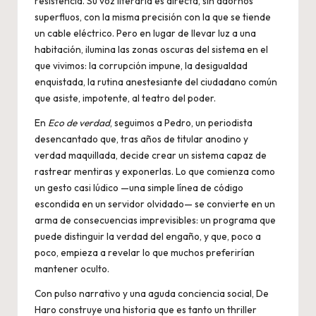
resistencia. Su voz literaria es directa, sin adornos
superfluos, con la misma precisión con la que se tiende
un cable eléctrico. Pero en lugar de llevar luz a una
habitación, ilumina las zonas oscuras del sistema en el
que vivimos: la corrupción impune, la desigualdad
enquistada, la rutina anestesiante del ciudadano común
que asiste, impotente, al teatro del poder.
En
Eco de verdad
, seguimos a Pedro, un periodista
desencantado que, tras años de titular anodino y
verdad maquillada, decide crear un sistema capaz de
rastrear mentiras y exponerlas. Lo que comienza como
un gesto casi lúdico —una simple línea de código
escondida en un servidor olvidado— se convierte en un
arma de consecuencias imprevisibles: un programa que
puede distinguir la verdad del engaño, y que, poco a
poco, empieza a revelar lo que muchos preferirían
mantener oculto.
Con pulso narrativo y una aguda conciencia social, De
Haro construye una historia que es tanto un thriller