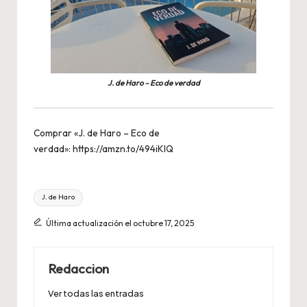
J. de Haro – Eco de verdad
Comprar «J. de Haro – Eco de
verdad»:
https://amzn.to/494iKIQ
Etiquetas:
J. de Haro
Última actualización el octubre 17, 2025
Redaccion
Ver todas las entradas