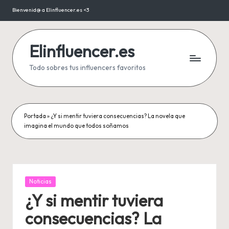
Bienvenid@ a Elinfluencer.es <3
Saltar
al
contenido
Elinfluencer.es
Todo sobres tus influencers favoritos
Portada
»
¿Y si mentir tuviera consecuencias? La novela que
imagina el mundo que todos soñamos
Publicada
Noticias
en
¿Y si mentir tuviera
consecuencias? La