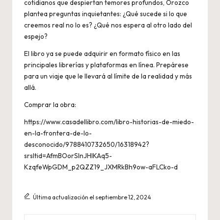
cotidianos que despiertan temores profundos, Orozco
plantea preguntas inquietantes: ¿Qué sucede si lo que
creemos real no lo es? ¿Qué nos espera al otro lado del
espejo?
El libro ya se puede adquirir en formato físico en las
principales librerías y plataformas en línea. Prepárese
para un viaje que le llevará al límite de la realidad y más
allá.
Comprar la obra:
https://www.casadellibro.com/libro-historias-de-miedo-
en-la-frontera-de-lo-
desconocido/9788410732650/16318942?
srsltid=AfmBOorSInJHIKAq5-
KzqfeWpGDM_p2QZZ19_JXMRkBh9ow-aFLCko-d
Última actualización el septiembre 12, 2024