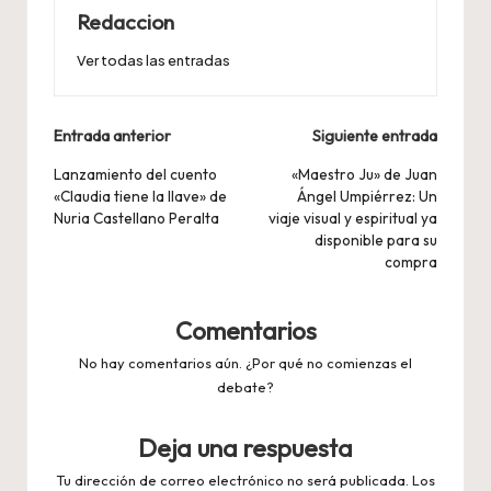
Redaccion
Ver todas las entradas
Navegación
Entrada anterior
Siguiente entrada
de
Lanzamiento del cuento
«Maestro Ju» de Juan
«Claudia tiene la llave» de
Ángel Umpiérrez: Un
entradas
Nuria Castellano Peralta
viaje visual y espiritual ya
disponible para su
compra
Comentarios
No hay comentarios aún. ¿Por qué no comienzas el
debate?
Deja una respuesta
Tu dirección de correo electrónico no será publicada.
Los