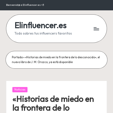
Bienvenid@ a Elinfluencer.es <3
Saltar
al
contenido
Elinfluencer.es
Todo sobres tus influencers favoritos
Portada
»
«Historias de miedo en la frontera de lo desconocido», el
nuevo libro de J. M. Orozco, ya está disponible
Publicada
Noticias
en
«Historias de miedo en
la frontera de lo