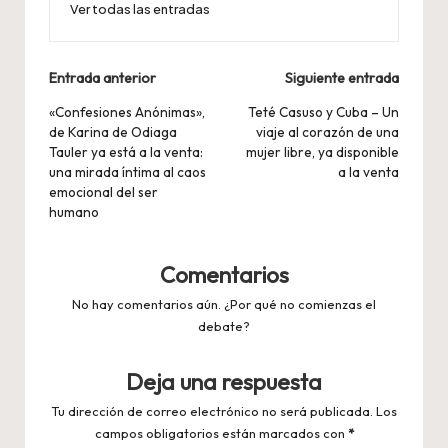
Ver todas las entradas
Navegación
Entrada anterior
Siguiente entrada
de
«Confesiones Anónimas»,
Teté Casuso y Cuba – Un
de Karina de Odiaga
viaje al corazón de una
entradas
Tauler ya está a la venta:
mujer libre, ya disponible
una mirada íntima al caos
a la venta
emocional del ser
humano
Comentarios
No hay comentarios aún. ¿Por qué no comienzas el
debate?
Deja una respuesta
Tu dirección de correo electrónico no será publicada.
Los
campos obligatorios están marcados con
*