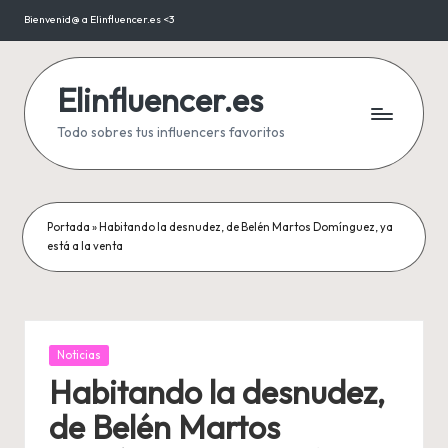
Bienvenid@ a Elinfluencer.es <3
Saltar
al
contenido
Elinfluencer.es
Todo sobres tus influencers favoritos
Portada
»
Habitando la desnudez, de Belén Martos Domínguez, ya
está a la venta
Publicada
Noticias
en
Habitando la desnudez,
de Belén Martos