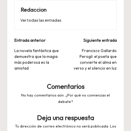
Redaccion
Ver todas las entradas
Navegación
Entrada anterior
Siguiente entrada
de
La novela fantástica que
Francisco Gallardo
demuestra que la magia
Perogil: el poeta que
entradas
más poderosa es la
convierte el alma en
amistad
verso y el silencio en luz
Comentarios
No hay comentarios aún. ¿Por qué no comienzas el
debate?
Deja una respuesta
Tu dirección de correo electrónico no será publicada.
Los