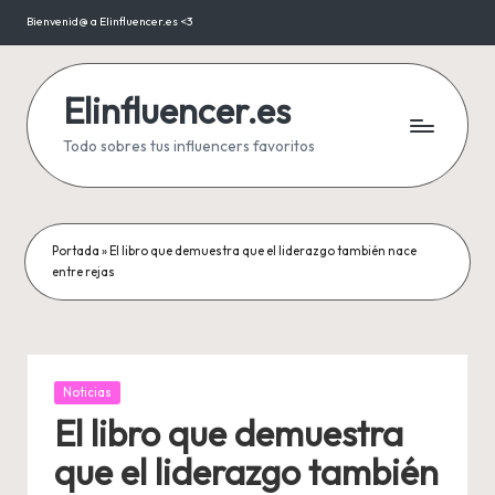
Bienvenid@ a Elinfluencer.es <3
Saltar
al
contenido
Elinfluencer.es
Todo sobres tus influencers favoritos
Portada
»
El libro que demuestra que el liderazgo también nace
entre rejas
Publicada
Noticias
en
El libro que demuestra
que el liderazgo también