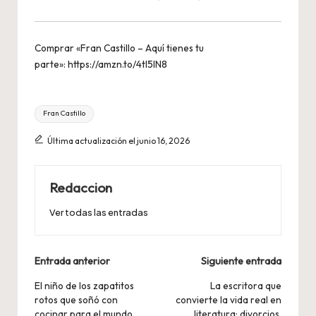
Comprar «Fran Castillo – Aquí tienes tu
parte»:
https://amzn.to/4tI5lN8
Etiquetas:
Fran Castillo
Última actualización el junio 16, 2026
Redaccion
Ver todas las entradas
Navegación
Entrada anterior
Siguiente entrada
de
El niño de los zapatitos
La escritora que
rotos que soñó con
convierte la vida real en
entradas
cocinar para el mundo
literatura: divorcios,