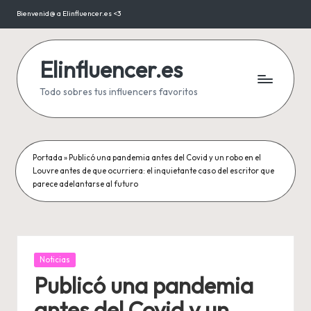
Bienvenid@ a Elinfluencer.es <3
Saltar
al
contenido
Elinfluencer.es
Todo sobres tus influencers favoritos
Portada
»
Publicó una pandemia antes del Covid y un robo en el
Louvre antes de que ocurriera: el inquietante caso del escritor que
parece adelantarse al futuro
Publicada
Noticias
en
Publicó una pandemia
antes del Covid y un