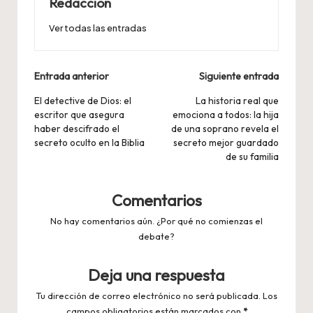
Redaccion
Ver todas las entradas
Navegación
Entrada anterior
Siguiente entrada
de
El detective de Dios: el
La historia real que
escritor que asegura
emociona a todos: la hija
entradas
haber descifrado el
de una soprano revela el
secreto oculto en la Biblia
secreto mejor guardado
de su familia
Comentarios
No hay comentarios aún. ¿Por qué no comienzas el
debate?
Deja una respuesta
Tu dirección de correo electrónico no será publicada.
Los
campos obligatorios están marcados con
*