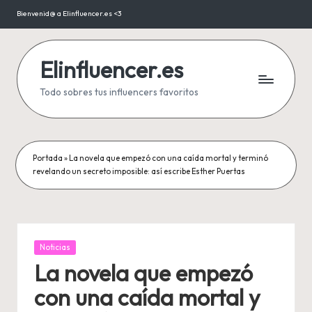
Bienvenid@ a Elinfluencer.es <3
Saltar
al
contenido
Elinfluencer.es
Todo sobres tus influencers favoritos
Portada
»
La novela que empezó con una caída mortal y terminó
revelando un secreto imposible: así escribe Esther Puertas
Publicada
Noticias
en
La novela que empezó
con una caída mortal y