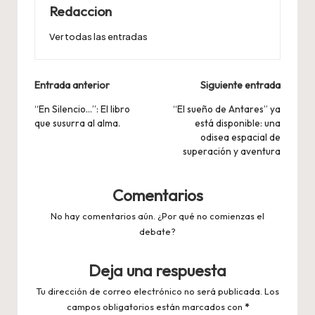
Redaccion
Ver todas las entradas
Navegación
Entrada anterior
Siguiente entrada
de
“En Silencio…”: El libro
“El sueño de Antares” ya
que susurra al alma.
está disponible: una
entradas
odisea espacial de
superación y aventura
Comentarios
No hay comentarios aún. ¿Por qué no comienzas el
debate?
Deja una respuesta
Tu dirección de correo electrónico no será publicada.
Los
campos obligatorios están marcados con
*