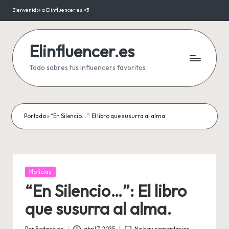
Bienvenid@ a Elinfluencer.es <3
Saltar
al
contenido
Elinfluencer.es
Todo sobres tus influencers favoritos
Portada
»
“En Silencio…”: El libro que susurra al alma.
Publicada
Noticias
en
“En Silencio…”: El libro
que susurra al alma.