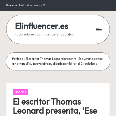
Bienvenid@ a Elinfluencer.es <3
Saltar
al
contenido
Elinfluencer.es
Todo sobres tus influencers favoritos
Portada
»
El escritor Thomas Leonard presenta, ‘Ese verano conocí
a Nathaniel’ su nueva obra publicada por Editorial Círculo Rojo
Publicada
Noticias
en
El escritor Thomas
Leonard presenta, ‘Ese