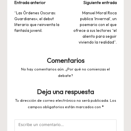
Navegación
Entrada anterior
Siguiente entrada
de
“Las Órdenes Oscuras:
Manuel Moral Roca
Guardianes», el debut
publica ‘Invernal’, un
entradas
literario que reinventa la
poemario con el que
fantasía juvenil.
ofrece a sus lectores “el
aliento para seguir
viviendo la realidad”.
Comentarios
No hay comentarios aún. ¿Por qué no comienzas el
debate?
Deja una respuesta
Tu dirección de correo electrónico no será publicada.
Los
campos obligatorios están marcados con
*