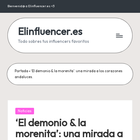
Bienvenid@ a Elinfluencer.es <3
Saltar
al
contenido
Elinfluencer.es
Todo sobres tus influencers favoritos
Portada
»
‘El demonio & la morenita’: una mirada a los corazones
andaluces.
Publicada
Noticias
en
‘El demonio & la
morenita’: una mirada a