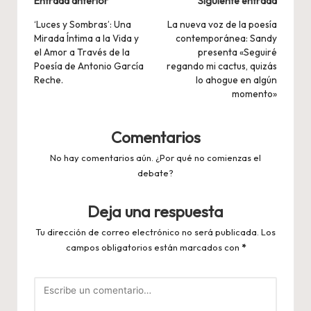
Navegación
Entrada anterior
Siguiente entrada
de
‘Luces y Sombras’: Una
La nueva voz de la poesía
Mirada Íntima a la Vida y
contemporánea: Sandy
entradas
el Amor a Través de la
presenta «Seguiré
Poesía de Antonio García
regando mi cactus, quizás
Reche.
lo ahogue en algún
momento»
Comentarios
No hay comentarios aún. ¿Por qué no comienzas el
debate?
Deja una respuesta
Tu dirección de correo electrónico no será publicada.
Los
campos obligatorios están marcados con
*