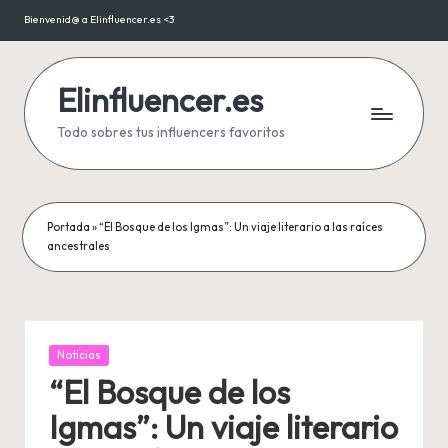
Bienvenid@ a Elinfluencer.es <3
Saltar
al
contenido
Elinfluencer.es
Todo sobres tus influencers favoritos
Portada
»
“El Bosque de los Igmas”: Un viaje literario a las raíces
ancestrales
Publicada
Noticias
en
“El Bosque de los
Igmas”: Un viaje literario