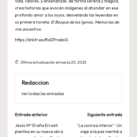
vida, valores, y enseñanzas, de forma serena y mágica,
crea historias que evocan imágenes al ahondar en ese
profundo amor a los suyos, desvelando las leyendas en
su primera novela:
El Bosque de los Igmas. Memorias de
mis ancestros.
https://linktr.ee/RoDPradoG
Última actualización el marzo 20, 2025
Redaccion
Ver todas las entradas
Navegación
Entrada anterior
Siguiente entrada
de
Jesús Mª Eraña Errasti
“La sonrisa interior”: Un
plantea en su nueva obra
viaje a la paz mental a
entradas