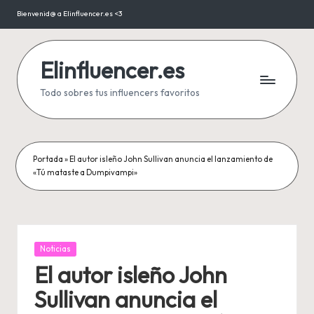
Bienvenid@ a Elinfluencer.es <3
Saltar
al
contenido
Elinfluencer.es
Todo sobres tus influencers favoritos
Portada
»
El autor isleño John Sullivan anuncia el lanzamiento de
«Tú mataste a Dumpivampi»
Publicada
Noticias
en
El autor isleño John
Sullivan anuncia el