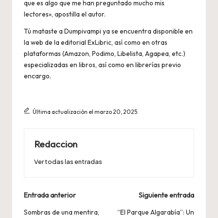
que es algo que me han preguntado mucho mis
lectores», apostilla el autor.
Tú mataste a Dumpivampi ya se encuentra disponible en
la web de la editorial ExLibric, así como en otras
plataformas (Amazon, Podimo, Libelista, Agapea, etc.)
especializadas en libros, así como en librerías previo
encargo.
Última actualización el marzo 20, 2025
Redaccion
Ver todas las entradas
Navegación
Entrada anterior
Siguiente entrada
de
Sombras de una mentira,
“El Parque Algarabía”: Un