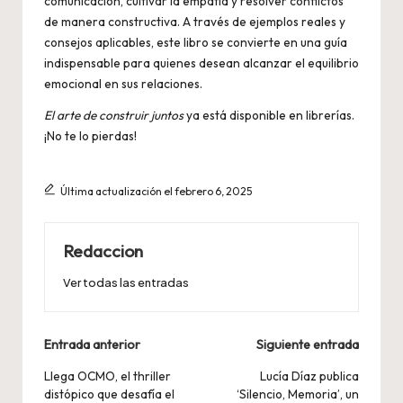
comunicación, cultivar la empatía y resolver conflictos
de manera constructiva. A través de ejemplos reales y
consejos aplicables, este libro se convierte en una guía
indispensable para quienes desean alcanzar el equilibrio
emocional en sus relaciones.
El arte de construir juntos
ya está disponible en librerías.
¡No te lo pierdas!
Última actualización el febrero 6, 2025
Redaccion
Ver todas las entradas
Navegación
Entrada anterior
Siguiente entrada
de
Llega OCMO, el thriller
Lucía Díaz publica
distópico que desafía el
‘Silencio, Memoria’, un