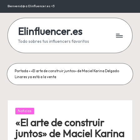
Bienvenid@ a Elinfluencer.es <3
Saltar
al
contenido
Elinfluencer.es
Todo sobres tus influencers favoritos
Portada
»
«El arte de construir juntos» de Maciel Karina Delgado
Linares ya está a la venta
Publicada
Noticias
en
«El arte de construir
juntos» de Maciel Karina