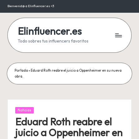
Bienvenid@ a Elinfluencer.es <3
Saltar
al
contenido
Elinfluencer.es
Todo sobres tus influencers favoritos
Portada
»
Eduard Roth reabre el juicio a Oppenheimer en su nueva
obra.
Publicada
Noticias
en
Eduard Roth reabre el
juicio a Oppenheimer en