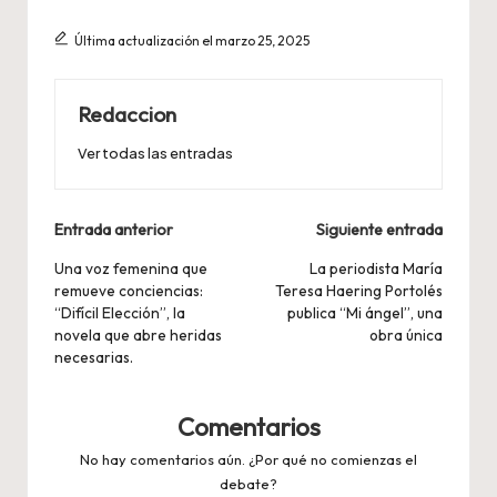
Última actualización el marzo 25, 2025
Redaccion
Ver todas las entradas
Navegación
Entrada anterior
Siguiente entrada
de
Una voz femenina que
La periodista María
remueve conciencias:
Teresa Haering Portolés
entradas
“Difícil Elección”, la
publica “Mi ángel”, una
novela que abre heridas
obra única
necesarias.
Comentarios
No hay comentarios aún. ¿Por qué no comienzas el
debate?