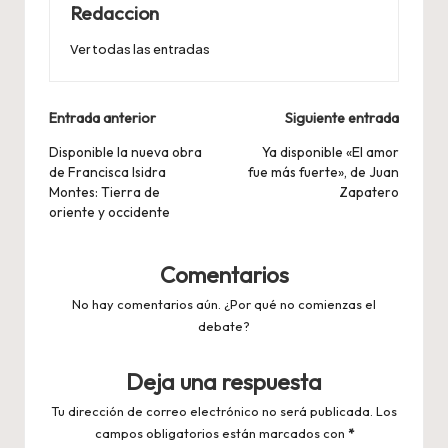
Redaccion
Ver todas las entradas
Navegación
Entrada anterior
Siguiente entrada
de
Disponible la nueva obra
Ya disponible «El amor
de Francisca Isidra
fue más fuerte», de Juan
entradas
Montes: Tierra de
Zapatero
oriente y occidente
Comentarios
No hay comentarios aún. ¿Por qué no comienzas el
debate?
Deja una respuesta
Tu dirección de correo electrónico no será publicada.
Los
campos obligatorios están marcados con
*