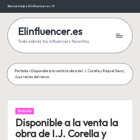
Bienvenid@ a Elinfluencer.es <3
Saltar
al
contenido
Elinfluencer.es
Todo sobres tus influencers favoritos
Portada
»
Disponible a la venta la obra de I.J. Corella y Raquel Sainz,
«Las raíces del reino»
Publicada
Noticias
en
Disponible a la venta la
obra de I.J. Corella y