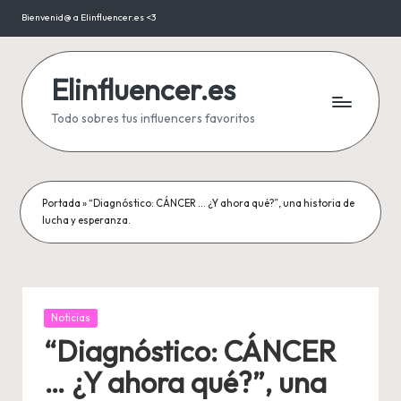
Bienvenid@ a Elinfluencer.es <3
Saltar
al
contenido
Elinfluencer.es
Todo sobres tus influencers favoritos
Portada
»
“Diagnóstico: CÁNCER … ¿Y ahora qué?”, una historia de
lucha y esperanza.
Publicada
Noticias
en
“Diagnóstico: CÁNCER
… ¿Y ahora qué?”, una