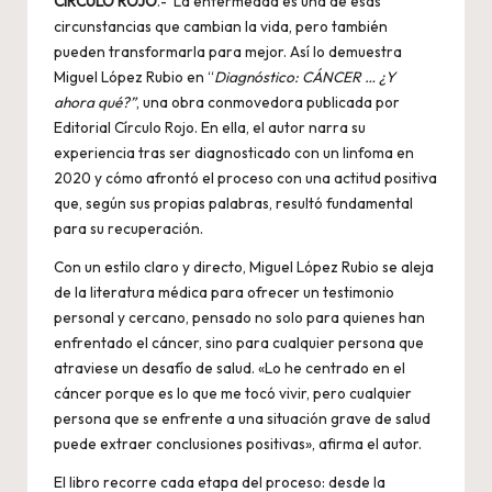
CÍRCULO ROJO
.- La enfermedad es una de esas
circunstancias que cambian la vida, pero también
pueden transformarla para mejor. Así lo demuestra
Miguel López Rubio en “
Diagnóstico: CÁNCER … ¿Y
ahora qué?”
, una obra conmovedora publicada por
Editorial Círculo Rojo. En ella, el autor narra su
experiencia tras ser diagnosticado con un linfoma en
2020 y cómo afrontó el proceso con una actitud positiva
que, según sus propias palabras, resultó fundamental
para su recuperación.
Con un estilo claro y directo, Miguel López Rubio se aleja
de la literatura médica para ofrecer un testimonio
personal y cercano, pensado no solo para quienes han
enfrentado el cáncer, sino para cualquier persona que
atraviese un desafío de salud. «Lo he centrado en el
cáncer porque es lo que me tocó vivir, pero cualquier
persona que se enfrente a una situación grave de salud
puede extraer conclusiones positivas», afirma el autor.
El libro recorre cada etapa del proceso: desde la