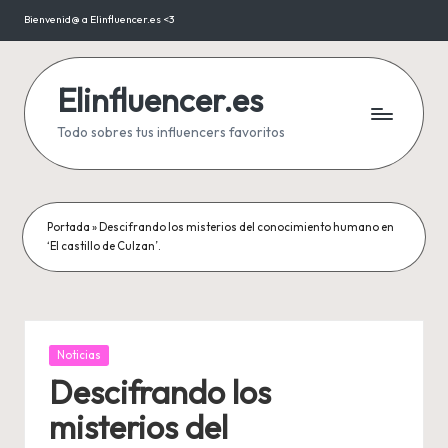
Bienvenid@ a Elinfluencer.es <3
Saltar
al
contenido
Elinfluencer.es
Todo sobres tus influencers favoritos
Portada
»
Descifrando los misterios del conocimiento humano en
‘El castillo de Culzan’.
Publicada
Noticias
en
Descifrando los
misterios del