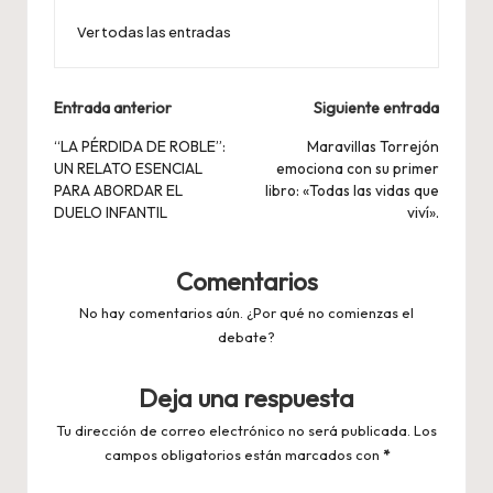
Ver todas las entradas
Navegación
Entrada anterior
Siguiente entrada
de
“LA PÉRDIDA DE ROBLE”:
Maravillas Torrejón
UN RELATO ESENCIAL
emociona con su primer
entradas
PARA ABORDAR EL
libro: «Todas las vidas que
DUELO INFANTIL
viví».
Comentarios
No hay comentarios aún. ¿Por qué no comienzas el
debate?
Deja una respuesta
Tu dirección de correo electrónico no será publicada.
Los
campos obligatorios están marcados con
*