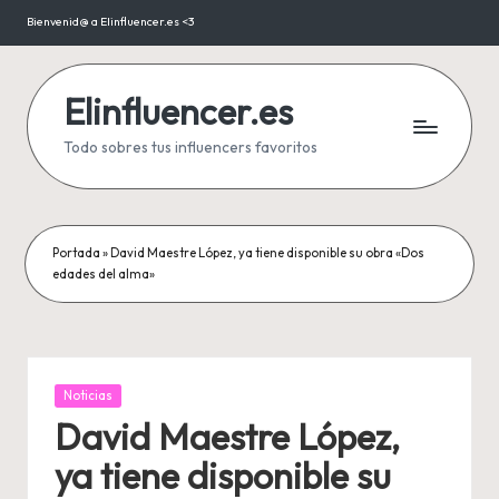
Bienvenid@ a Elinfluencer.es <3
Saltar
al
contenido
Elinfluencer.es
Todo sobres tus influencers favoritos
Portada
»
David Maestre López, ya tiene disponible su obra «Dos
edades del alma»
Publicada
Noticias
en
David Maestre López,
ya tiene disponible su