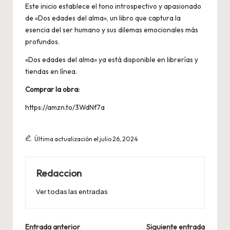
Este inicio establece el tono introspectivo y apasionado
de «Dos edades del alma», un libro que captura la
esencia del ser humano y sus dilemas emocionales más
profundos.
«Dos edades del alma» ya está disponible en librerías y
tiendas en línea.
Comprar la obra:
https://amzn.to/3WdNf7a
Última actualización el julio 26, 2024
Redaccion
Ver todas las entradas
Navegación
Entrada anterior
Siguiente entrada