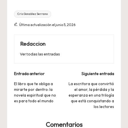
Etiquetas:
Cris González Serrano
Última actualización el junio 5, 2026
Redaccion
Ver todas las entradas
Navegación
Entrada anterior
Siguiente entrada
de
El libro que te obliga a
La escritora que convirtió
mirarte por dentro: la
el amor, la pérdida y la
entradas
novela espiritual que no
esperanza en una trilogía
es para todo el mundo
que está conquistando a
los lectores
Comentarios