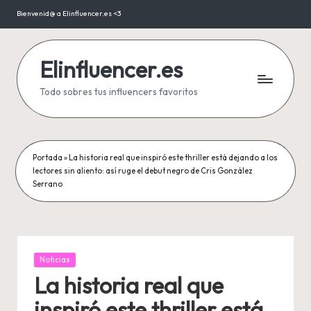
Bienvenid@ a Elinfluencer.es <3
Saltar
al
contenido
Elinfluencer.es
Todo sobres tus influencers favoritos
Portada
»
La historia real que inspiró este thriller está dejando a los
lectores sin aliento: así ruge el debut negro de Cris González
Serrano
Publicada
Noticias
en
La historia real que
inspiró este thriller está