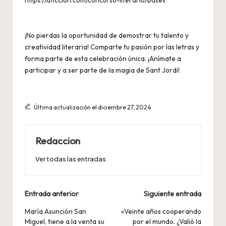
https://aficcion.com/concurso-literario/bases
¡No pierdas la oportunidad de demostrar tu talento y
creatividad literaria! Comparte tu pasión por las letras y
forma parte de esta celebración única. ¡Anímate a
participar y a ser parte de la magia de Sant Jordi!
Última actualización el diciembre 27, 2024
Redaccion
Ver todas las entradas
Navegación
Entrada anterior
Siguiente entrada
de
María Asunción San
«Veinte años cooperando
Miguel, tiene a la venta su
por el mundo. ¿Valió la