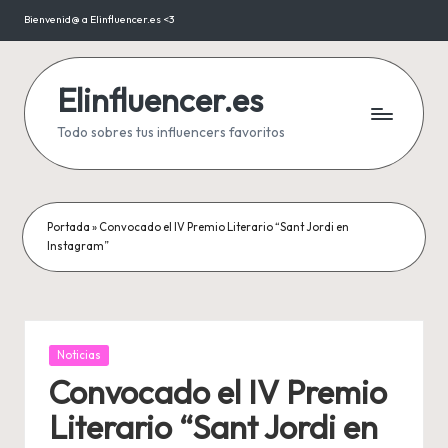
Bienvenid@ a Elinfluencer.es <3
Saltar
al
contenido
Elinfluencer.es
Todo sobres tus influencers favoritos
Portada
»
Convocado el IV Premio Literario “Sant Jordi en
Instagram”
Publicada
Noticias
en
Convocado el IV Premio
Literario “Sant Jordi en