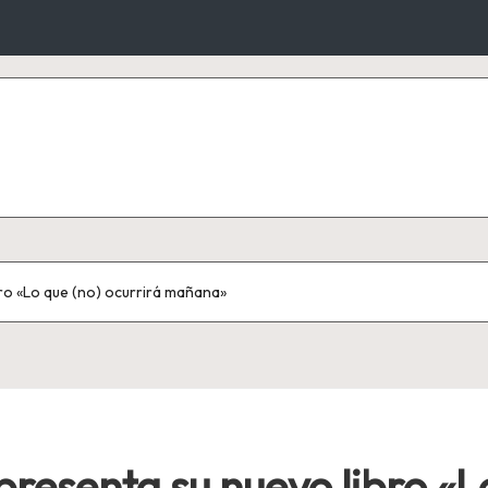
bro «Lo que (no) ocurrirá mañana»
presenta su nuevo libro «L