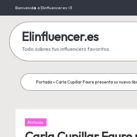
Bienvenid@ a Elinfluencer.es <3
Saltar
al
Elinfluencer.es
contenido
Todo sobres tus influencers favoritos
Portada
»
Carla Cupillar Faure presenta su nuevo li
Publicada
Noticias
en
Carla Cupillar Faure 