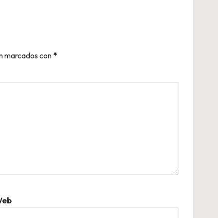
án marcados con
*
eb