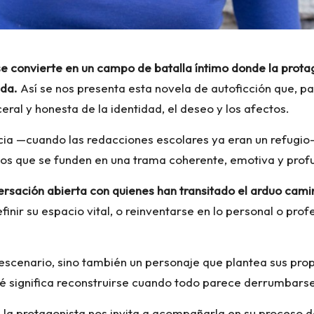
 se convierte en un campo de batalla íntimo donde la prota
ida.
Así se nos presenta esta novela de autoficción que, p
eral y honesta de la identidad, el deseo y los afectos.
ncia —cuando las redacciones escolares ya eran un refugio—
ersos que se funden en una trama coherente, emotiva y pr
ersación abierta con quienes han transitado el arduo cami
inir su espacio vital, o reinventarse en lo personal o pro
 escenario, sino también un personaje que plantea sus pr
ué significa reconstruirse cuando todo parece derrumbars
a, la protagonista nos invita a acompañarla en su proceso