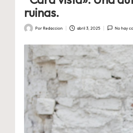
ruinas.
Por
Redaccion
abril 3, 2025
No hay c
Publicado
por