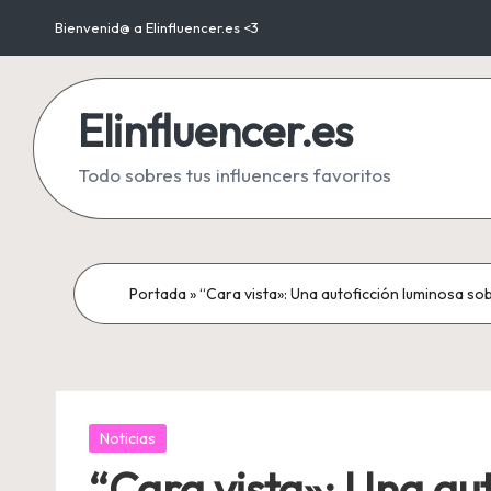
Bienvenid@ a Elinfluencer.es <3
Saltar
al
Elinfluencer.es
contenido
Todo sobres tus influencers favoritos
Portada
»
“Cara vista»: Una autoficción luminosa sob
Publicada
Noticias
en
“Cara vista»: Una aut