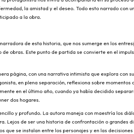
fermedad, la amistad y el deseo. Todo esto narrado con u
icipado a la obra.
 narradora de esta historia, que nos sumerge en los entre
so de obras. Este punto de partida se convierte en el impu
ra página, con una narrativa intimista que explora con su
agonista, en plena separación, reflexiona sobre momentos c
mente en el último año, cuando ya había decidido separars
tener dos hogares.
 sencillo y profundo. La autora maneja con maestría los diá
a. Lejos de ser una historia de confrontación o grandes d
ios que se instalan entre los personajes y en las decision