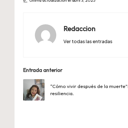
Última actualización el abril 3, 2025
Redaccion
Ver todas las entradas
Navegación
Entrada anterior
de
“Cómo vivir después de la muerte”
entradas
resiliencia.