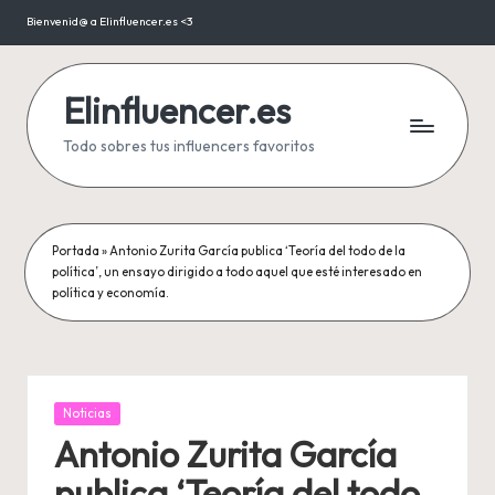
Bienvenid@ a Elinfluencer.es <3
Saltar
al
contenido
Elinfluencer.es
Todo sobres tus influencers favoritos
Portada
»
Antonio Zurita García publica ‘Teoría del todo de la
política’, un ensayo dirigido a todo aquel que esté interesado en
política y economía.
Publicada
Noticias
en
Antonio Zurita García
publica ‘Teoría del todo