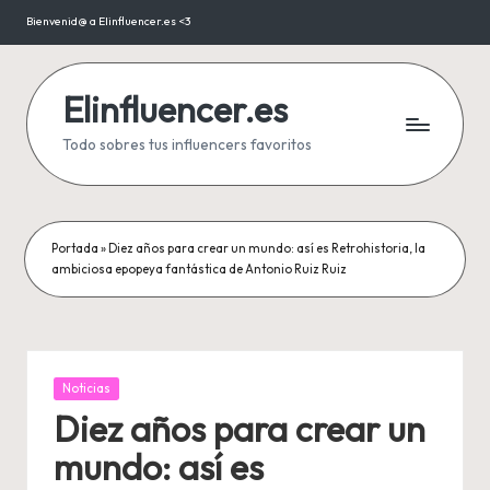
Bienvenid@ a Elinfluencer.es <3
Saltar
al
contenido
Elinfluencer.es
Todo sobres tus influencers favoritos
Portada
»
Diez años para crear un mundo: así es Retrohistoria, la
ambiciosa epopeya fantástica de Antonio Ruiz Ruiz
Publicada
Noticias
en
Diez años para crear un
mundo: así es