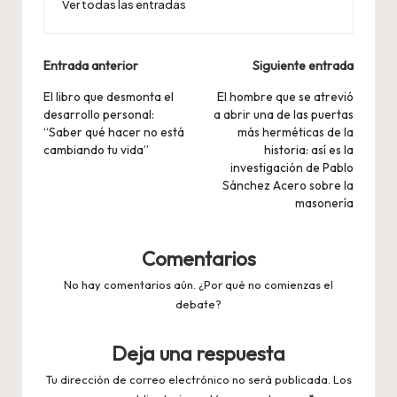
Ver todas las entradas
Navegación
Entrada anterior
Siguiente entrada
de
El libro que desmonta el
El hombre que se atrevió
desarrollo personal:
a abrir una de las puertas
entradas
“Saber qué hacer no está
más herméticas de la
cambiando tu vida”
historia: así es la
investigación de Pablo
Sánchez Acero sobre la
masonería
Comentarios
No hay comentarios aún. ¿Por qué no comienzas el
debate?
Deja una respuesta
Tu dirección de correo electrónico no será publicada.
Los