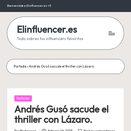
Bienvenid@ a Elinfluencer.es <3
Saltar
al
contenido
Elinfluencer.es
Todo sobres tus influencers favoritos
Portada
»
Andrés Gusó sacude el thriller con Lázaro.
Publicada
Noticias
en
Andrés Gusó sacude el
thriller con Lázaro.