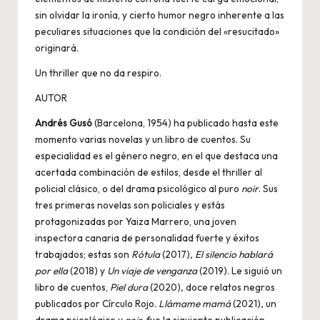
sin olvidar la ironía, y cierto humor negro inherente a las
peculiares situaciones que la condición del «resucitado»
originará.
Un thriller que no da respiro.
AUTOR
Andrés Gusó
(Barcelona, 1954) ha publicado hasta este
momento varias novelas y un libro de cuentos. Su
especialidad es el género negro, en el que destaca una
acertada combinación de estilos, desde el thriller al
policial clásico, o del drama psicológico al puro
noir
. Sus
tres primeras novelas son policiales y estás
protagonizadas por Yaiza Marrero, una joven
inspectora canaria de personalidad fuerte y éxitos
trabajados; estas son
Rótula
(2017)
, El silencio hablará
por ella
(2018) y
Un viaje de venganza
(2019). Le siguió un
libro de cuentos,
Piel dura
(2020)
,
doce relatos negros
publicados por Círculo Rojo.
Llámame mamá
(2021)
,
un
drama psicológico y
noir,
fue la siguiente publicación.