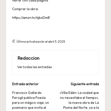
vibrar con cada página.
Comprar la obra:
https://amzn.to/4jbzDmB
Última actualización el abril 3, 2025
Redaccion
Ver todas las entradas
Navegación
Entrada anterior
Siguiente entrada
de
Francisco Gallardo
«Villa Edén: La ciudad que
Perogil publica Poesía
no necesitaba el tiempo»,
entradas
para un mágico viaje, un
la nueva obra de La
poemario que invita al
Pluma del Norte, ya a la