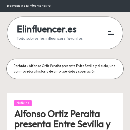
Bienvenid@ a Elinfluencer.es <3
Saltar
al
contenido
Elinfluencer.es
Todo sobres tus influencers favoritos
Portada
»
Alfonso Ortiz Peralta presenta Entre Sevilla y el cielo, una
conmovedora historia de amor, pérdida y superación
Publicada
Noticias
en
Alfonso Ortiz Peralta
presenta Entre Sevilla y