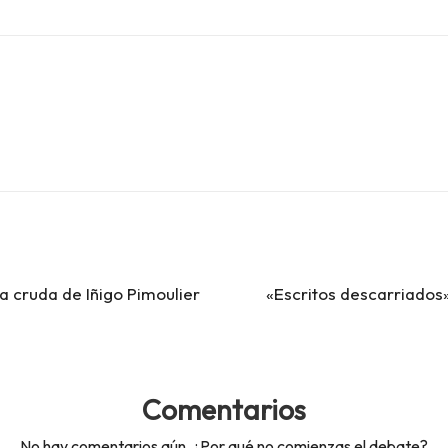
ca cruda de Iñigo Pimoulier
«Escritos descarriados»
Comentarios
No hay comentarios aún. ¿Por qué no comienzas el debate?