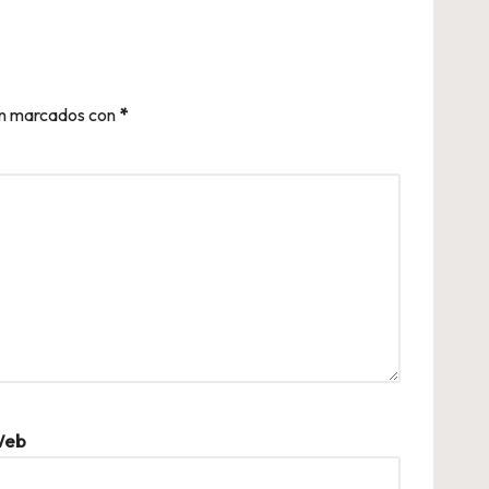
án marcados con
*
eb