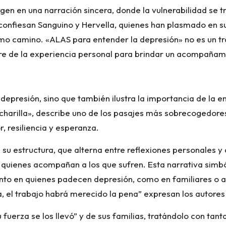
en en una narración sincera, donde la vulnerabilidad se t
 confiesan Sanguino y Hervella, quienes han plasmado en s
mo camino. «ALAS para entender la depresión» no es un tra
e de la experiencia personal para brindar un acompañami
on depresión, sino que también ilustra la importancia de la 
charilla», describe uno de los pasajes más sobrecogedores. 
 resiliencia y esperanza.
su estructura, que alterna entre reflexiones personales y
 quienes acompañan a los que sufren. Esta narrativa simból
anto en quienes padecen depresión, como en familiares o 
a, el trabajo habrá merecido la pena” expresan los autore
fuerza se los llevó” y de sus familias, tratándolo con tanta