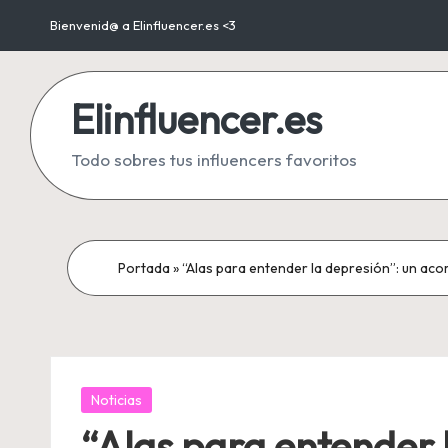
Bienvenid@ a Elinfluencer.es <3
Saltar
al
Elinfluencer.es
contenido
Todo sobres tus influencers favoritos
Portada
»
“Alas para entender la depresión”: un aco
Publicada
Noticias
en
“Alas para entender 