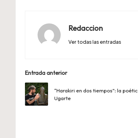
Redaccion
Ver todas las entradas
Navegación
Entrada anterior
de
“Harakiri en dos tiempos”: la poéti
entradas
Ugarte