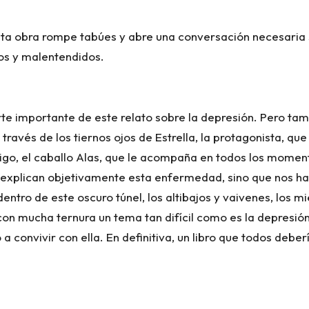
sta obra rompe tabúes y abre una conversación necesaria 
ios y malentendidos.
e importante de este relato sobre la depresión. Pero tambi
ravés de los tiernos ojos de Estrella, la protagonista, que
igo, el caballo Alas, que le acompaña en todos los moment
olo explican objetivamente esta enfermedad, sino que nos 
tro de este oscuro túnel, los altibajos y vaivenes, los mi
a con mucha ternura un tema tan difícil como es la depresi
a convivir con ella. En definitiva, un libro que todos debe