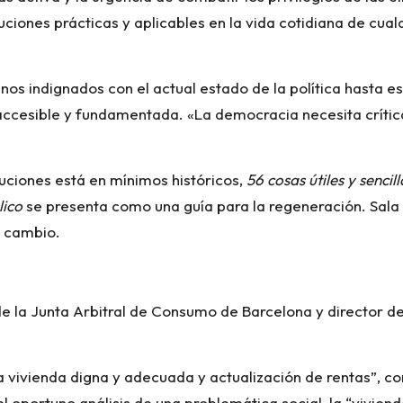
uciones prácticas y aplicables en la vida cotidiana de cu
os indignados con el actual estado de la política hasta e
 accesible y fundamentada. «La democracia necesita crítica
tuciones está en mínimos históricos,
56 cosas útiles y senci
lico
se presenta como una guía para la regeneración. Sala P
l cambio.
de la Junta Arbitral de Consumo de Barcelona y director d
a vivienda digna y adecuada y actualización de rentas”, co
e el oportuno análisis de una problemática social, la “vivie