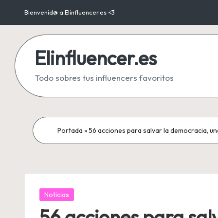
Bienvenid@ a Elinfluencer.es <3
Saltar
al
Elinfluencer.es
contenido
Todo sobres tus influencers favoritos
Portada
»
56 acciones para salvar la democracia, un
Publicada
Noticias
en
56 acciones para sal