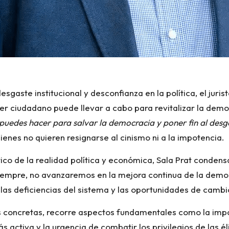
sgaste institucional y desconfianza en la política, el juris
er ciudadano puede llevar a cabo para revitalizar la democ
Ú puedes hacer para salvar la democracia y poner fin al desg
ienes no quieren resignarse al cinismo ni a la impotencia.
tico de la realidad política y económica, Sala Prat condens
iempre, no avanzaremos en la mejora continua de la democ
las deficiencias del sistema y las oportunidades de cambi
as concretas, recorre aspectos fundamentales como la impor
activa y la urgencia de combatir los privilegios de las élit