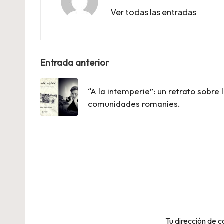
Ver todas las entradas
Navegación
Entrada anterior
de
“A la intemperie”: un retrato sobre 
entradas
comunidades romaníes.
Tu dirección de c