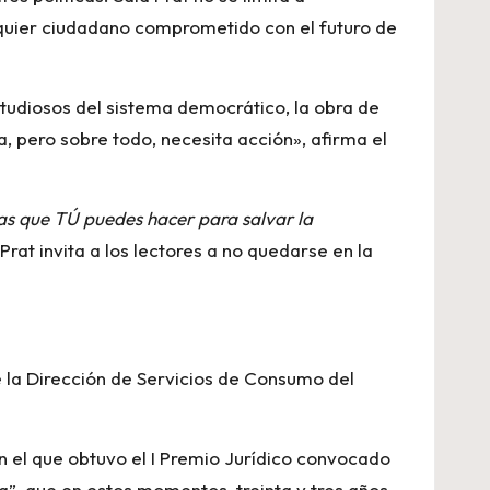
alquier ciudadano comprometido con el futuro de
studiosos del sistema democrático, la obra de
, pero sobre todo, necesita acción», afirma el
llas que TÚ puedes hacer para salvar la
rat invita a los lectores a no quedarse en la
e la Dirección de Servicios de Consumo del
n el que obtuvo el I Premio Jurídico convocado
nda”, que en estos momentos, treinta y tres años