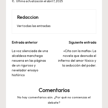
Última actualización el abril 7, 2025
Redaccion
Ver todas las entradas
Navegación
Entrada anterior
Siguiente entrada
de
La voz silenciada de una
«Cita con la mafia»: La
alcaldesa manchega
novela que desnuda el
entradas
resuena en las páginas
infierno del amor tóxico y
de un riguroso y
la seducción del poder.
revelador ensayo
histórico
Comentarios
No hay comentarios aún. ¿Por qué no comienzas el
debate?