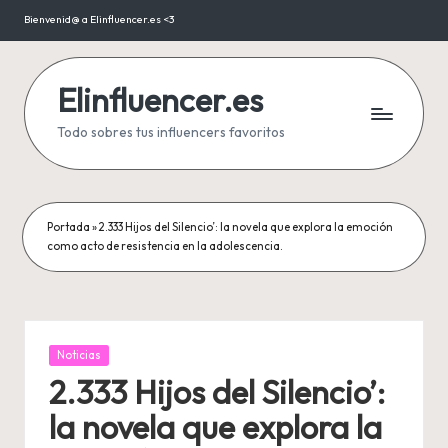
Bienvenid@ a Elinfluencer.es <3
Saltar
al
contenido
Elinfluencer.es
Todo sobres tus influencers favoritos
Portada
»
2.333 Hijos del Silencio’: la novela que explora la emoción
como acto de resistencia en la adolescencia.
Publicada
Noticias
en
2.333 Hijos del Silencio’:
la novela que explora la