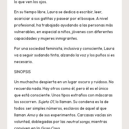
lo que ven los ojos.
En su tiempo libre, Laura se dedica a escribir, leer,
acariciar a sus gatitas y pasear por el bosque. A nivel
profesional, ha trabajado ayudando a las personas más
vulnerables, en especial a niños, jóvenes con diferentes
capacidades y mujeres inmigrantes.
Por una sociedad feminista, inclusiva y consciente, Laura
va a seguir sudando tinta, alzando la voz y los puños si es
necesario.
SINOPSIS
Un muchacho despierta en un lugar oscuro y ruidoso. No
recuerda nada. Hay otros como él, pero él es el único
que está consciente. Unos tipos extraños con máscaras
los socorren.
Sujeto 01
, lo llaman. Su condena es la de
todos: ser simples números, esclavos de aquel al que
llaman
Amo
y de sus experimentos. Carcasas vacías sin
voluntad, doblegadas por las
neutral songs
, mientras
conviven en la
Gran Casa
.