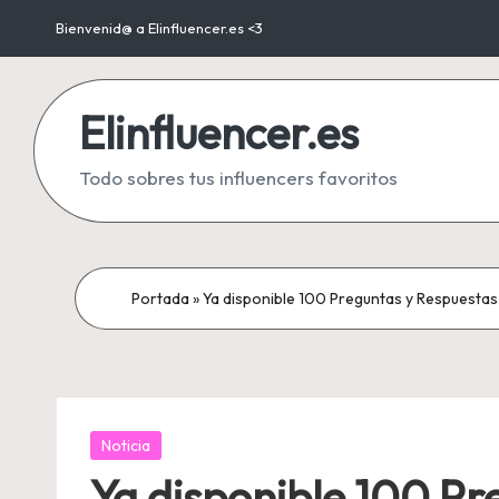
Bienvenid@ a Elinfluencer.es <3
Saltar
al
Elinfluencer.es
contenido
Todo sobres tus influencers favoritos
Portada
»
Ya disponible 100 Preguntas y Respuestas
Publicada
Noticia
en
Ya disponible 100 Pr