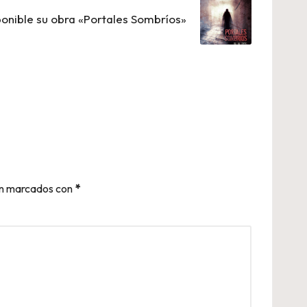
ponible su obra «Portales Sombríos»
án marcados con
*