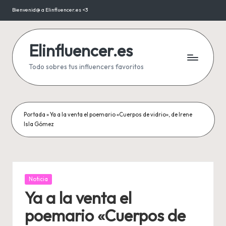
Bienvenid@ a Elinfluencer.es <3
Saltar
al
contenido
Elinfluencer.es
Todo sobres tus influencers favoritos
Portada
»
Ya a la venta el poemario «Cuerpos de vidrio», de Irene
Isla Gómez
Publicada
Noticia
en
Ya a la venta el
poemario «Cuerpos de