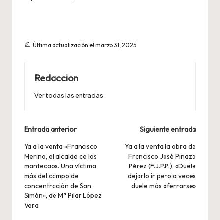
Última actualización el marzo 31, 2025
Redaccion
Ver todas las entradas
Navegación
Entrada anterior
Siguiente entrada
de
Ya a la venta «Francisco
Ya a la venta la obra de
Merino, el alcalde de los
Francisco José Pinazo
entradas
mantecaos. Una víctima
Pérez (F.J.P.P.), «Duele
más del campo de
dejarlo ir pero a veces
concentración de San
duele más aferrarse»
Simón», de Mª Pilar López
Vera