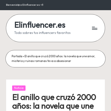
Bienvenid@ a Elinfluencer.es <3
Saltar
al
contenido
Elinfluencer.es
Todo sobres tus influencers favoritos
Portada
»
El anillo que cruzó 2000 años: la novela que une amor,
misterio y ruinas romanas te va a obsesionar
Publicada
Noticia
en
El anillo que cruzó 2000
años: la novela que une