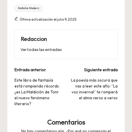
Etiquetas:
Natalia Moderc
Última actualización el julio 9, 2025
Redaccion
Ver todas las entradas
Navegación
Entrada anterior
Siguiente entrada
de
Este libro de fantasía
La poesía más oscura que
está rompiendo récords:
vas a leer este año: “La
entradas
¿es La Maldición de Tonr
voz invernal” te romperá
el nuevo fenómeno
el alma verso a verso
literario?
Comentarios
No hay comentarios aún. ¿Por qué no comienzas el