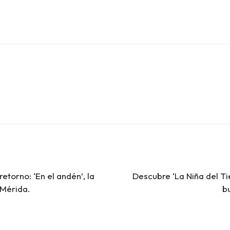
retorno: ‘En el andén’, la
Descubre ‘La Niña del T
Mérida.
b