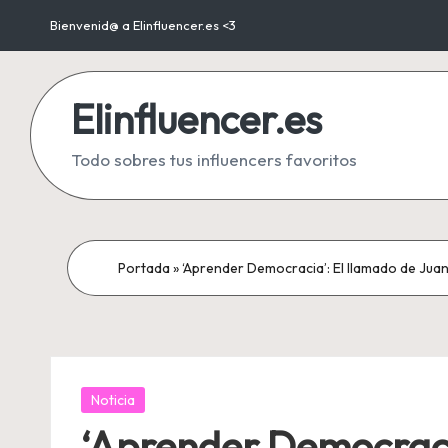
Bienvenid@ a Elinfluencer.es <3
Saltar
al
Elinfluencer.es
contenido
Todo sobres tus influencers favoritos
Portada
»
‘Aprender Democracia’: El llamado de Juan
Publicada
Noticia
en
‘Aprender Democraci