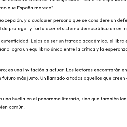
erno que España merece”.
n excepción, y a cualquier persona que se considere un de
d de proteger y fortalecer el sistema democrático en un m
utenticidad. Lejos de ser un tratado académico, el libro e
ano logra un equilibrio único entre la crítica y la esperanz
; es una invitación a actuar. Los lectores encontrarán en é
n futuro más justo. Un llamado a todos aquellos que creen
a una huella en el panorama literario, sino que también l
bien común.