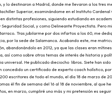
io, y lo destinaron a Madrid, donde me llevaron a los tres 
Bachiller Superior, examinándome en el Instituto Cardenal
é en distintas profesiones, siguiendo estudiando en acad
 y Seguridad Social, y como Delineante Proyectista. Pero 
arraco. Tras jubilarme por dos infartos a los 60, me dediq
ncia, por la sede de Salamanca. Acabando este, me matricul
ión, abandonándolo en 2012, ya que las clases eran mítine
a, así como sobre otros temas de interés de historia y polít
ia universal. He publicado dieciocho libros. Siete han sido
han concedido un certificado de experto coach holístico, p
200 escritores de todo el mundo, el día 18 de marzo de 2
diomas él fin de semana del 16 al 18 de noviembre, al que 
os, en marzo, cumpliré uno más y mi pretensión es seguir 