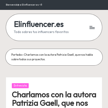
Bienvenid@ a Elinfluencer.es <3
Saltar
al
contenido
Elinfluencer.es
Todo sobres tus influencers favoritos
Portada
»
Charlamos con la autora Patrizia Gaell, que nos habla
sobre todos sus proyectos.
Publicada
Entrevista
en
Charlamos con la autora
Patrizia Gaell, que nos