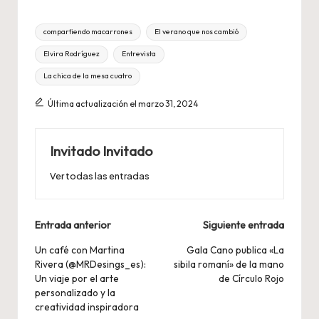
Etiquetas:
compartiendo macarrones
El verano que nos cambió
Elvira Rodríguez
Entrevista
La chica de la mesa cuatro
Última actualización el marzo 31, 2024
Invitado Invitado
Ver todas las entradas
Navegación
Entrada anterior
Siguiente entrada
de
Un café con Martina
Gala Cano publica «La
Rivera (@MRDesings_es):
sibila romaní» de la mano
entradas
Un viaje por el arte
de Círculo Rojo
personalizado y la
creatividad inspiradora