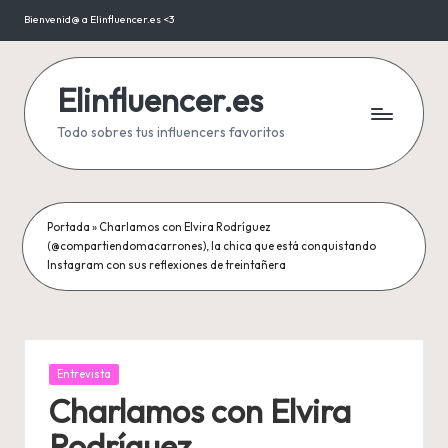
Bienvenid@ a Elinfluencer.es <3
Saltar
al
contenido
Elinfluencer.es
Todo sobres tus influencers favoritos
Portada
»
Charlamos con Elvira Rodríguez
(@compartiendomacarrones), la chica que está conquistando
Instagram con sus reflexiones de treintañera
Publicada
Entrevista
en
Charlamos con Elvira
Rodríguez