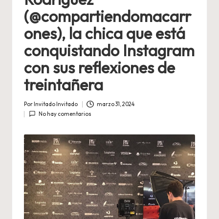
(@compartiendomacarr
ones), la chica que está
conquistando Instagram
con sus reflexiones de
treintañera
Por
Invitado Invitado
marzo 31, 2024
Publicado
No hay comentarios
por