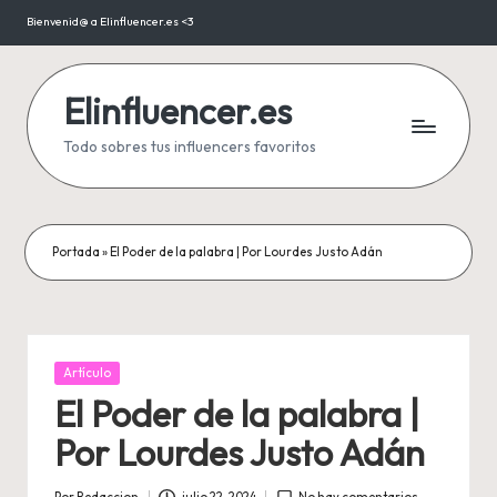
Bienvenid@ a Elinfluencer.es <3
Saltar
al
contenido
Elinfluencer.es
Todo sobres tus influencers favoritos
Portada
»
El Poder de la palabra | Por Lourdes Justo Adán
Publicada
Artículo
en
El Poder de la palabra |
Por Lourdes Justo Adán