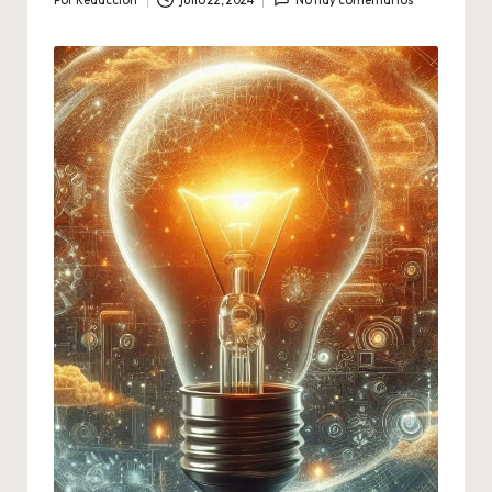
Por
Redaccion
julio 22, 2024
No hay comentarios
Publicado
por