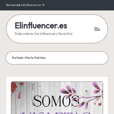
Bienvenid@ a Elinfluencer.es <3
Saltar
al
contenido
Elinfluencer.es
Todo sobres tus influencers favoritos
Portada
»
Marta Galisteo